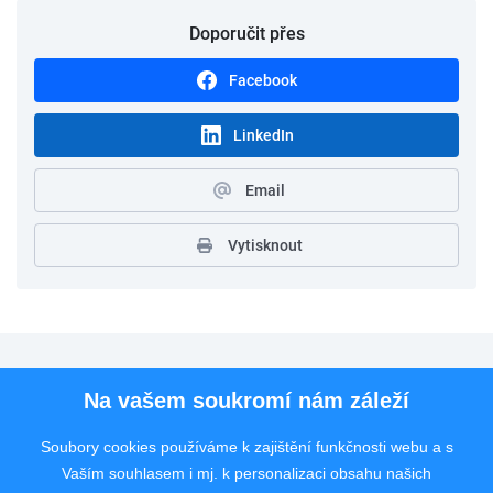
Doporučit přes
Facebook
LinkedIn
Email
Vytisknout
Pro uchazeče
Na vašem soukromí nám záleží
Pro zaměstnavatele
Soubory cookies používáme k zajištění funkčnosti webu a s
Vaším souhlasem i mj. k personalizaci obsahu našich
Rychlý kontakt