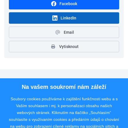
Facebook
LinkedIn
Email
Vytisknout
Pro uchazeče
Na vašem soukromí nám záleží
Pro zaměstnavatele
Soubory cookies používáme k zajištění funkčnosti webu a s
Vaším souhlasem i mj. k personalizaci obsahu našich
Rychlý kontakt
webových stránek. Kliknutím na tlačítko „Souhlasím“
souhlasíte s využívaním cookies a předáním údajů o chování
na webu pro zobrazení cílené reklamy na sociálních sítích a