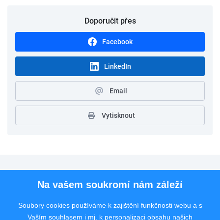
Doporučit přes
Facebook
LinkedIn
Email
Vytisknout
Pro uchazeče
Na vašem soukromí nám záleží
Pro zaměstnavatele
Soubory cookies používáme k zajištění funkčnosti webu a s
Vaším souhlasem i mj. k personalizaci obsahu našich
Rychlý kontakt