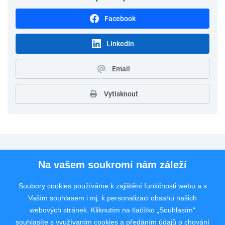
Facebook
LinkedIn
Email
Vytisknout
Pro uchazeče
Na vašem soukromí nám záleží
Pro zaměstnavatele
Soubory cookies používáme k zajištění funkčnosti webu a s
Vaším souhlasem i mj. k personalizaci obsahu našich
Rychlý kontakt
webových stránek. Kliknutím na tlačítko „Souhlasím“
souhlasíte s využívaním cookies a předáním údajů o chování