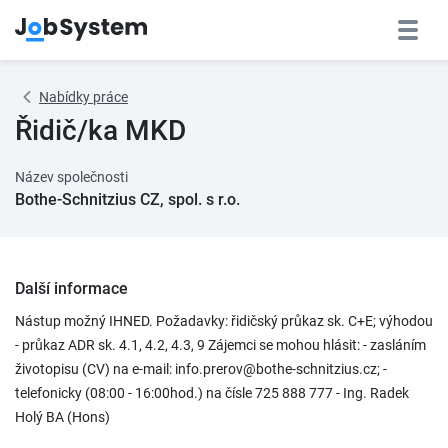
Nabídky práce
Řidič/ka MKD
Název společnosti
Bothe-Schnitzius CZ, spol. s r.o.
Další informace
Nástup možný IHNED. Požadavky: řidičský průkaz sk. C+E; výhodou
- průkaz ADR sk. 4.1, 4.2, 4.3, 9 Zájemci se mohou hlásit: - zasláním
životopisu (CV) na e-mail: info.prerov@bothe-schnitzius.cz; -
telefonicky (08:00 - 16:00hod.) na čísle 725 888 777 - Ing. Radek
Holý BA (Hons)