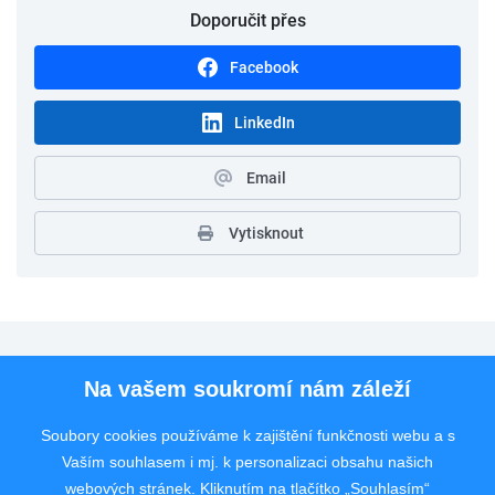
Doporučit přes
Facebook
LinkedIn
Email
Vytisknout
Pro uchazeče
Na vašem soukromí nám záleží
Pro zaměstnavatele
Soubory cookies používáme k zajištění funkčnosti webu a s
Vaším souhlasem i mj. k personalizaci obsahu našich
Rychlý kontakt
webových stránek. Kliknutím na tlačítko „Souhlasím“