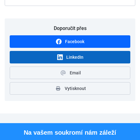
Doporučit přes
Facebook
LinkedIn
Email
Vytisknout
Pro uchazeče
Na vašem soukromí nám záleží