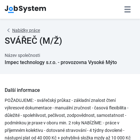
Nabídky práce
SVÁŘEČ (M/Ž)
Název společnosti
Impec technology s.r.o. - provozovna Vysoké Mýto
Další informace
POŽADUJEME: - svářečský průkaz - základní znalost čtení
výkresové dokumentace - manuální zručnost - časová flexibilita -
důležité - spolehlivost, pečlivost, zodpovědnost, samostatnost -
podmínkou je praxe v oboru min. 2 roky NABÍZÍME: - práce v
příjemném kolektivu - dotované stravování - 4 týdny dovolené -
nástupní plat od 40 000 Kč + pohyblivá složka mzdy až 10 000 Kč