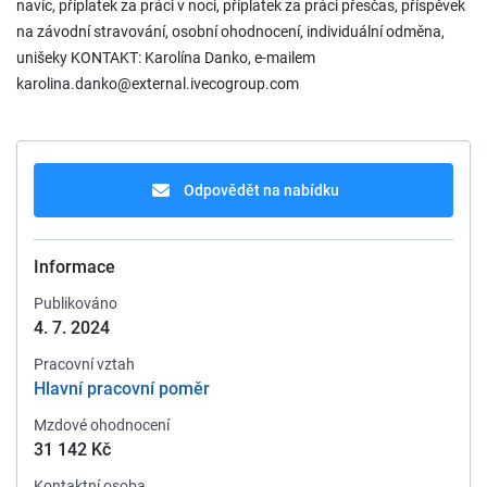
navíc, příplatek za práci v noci, příplatek za práci přesčas, příspěvek
na závodní stravování, osobní ohodnocení, individuální odměna,
unišeky KONTAKT: Karolína Danko, e-mailem
karolina.danko@external.ivecogroup.com
Odpovědět na nabídku
Informace
Publikováno
4. 7. 2024
Pracovní vztah
Hlavní pracovní poměr
Mzdové ohodnocení
31 142 Kč
Kontaktní osoba