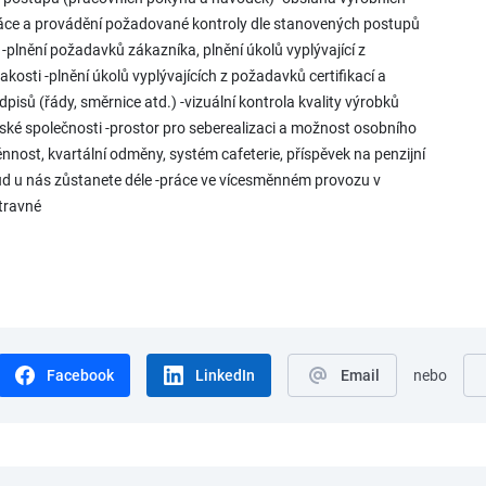
práce a provádění požadované kontroly dle stanovených postupů
-plnění požadavků zákazníka, plnění úkolů vyplývající z
sti -plnění úkolů vyplývajících z požadavků certifikací a
isů (řády, směrnice atd.) -vizuální kontrola kvality výrobků
ské společnosti -prostor pro seberealizaci a možnost osobního
nnost, kvartální odměny, systém cafeterie, příspěvek na penzijní
okud u nás zůstanete déle -práce ve vícesměnném provozu v
travné
Facebook
LinkedIn
Email
nebo