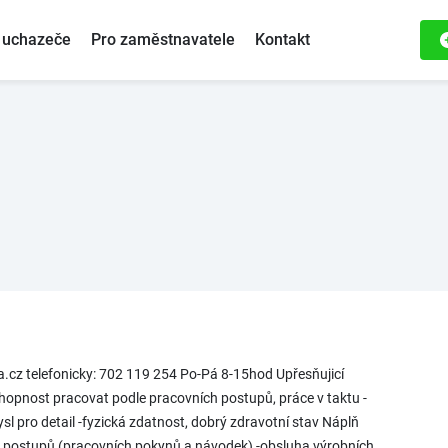
 uchazeče
Pro zaměstnavatele
Kontakt
a.cz telefonicky: 702 119 254 Po-Pá 8-15hod Upřesňujicí
hopnost pracovat podle pracovních postupů, práce v taktu -
ysl pro detail -fyzická zdatnost, dobrý zdravotní stav Náplň
 postupů (pracovních pokynů a návodek) -obsluha výrobních