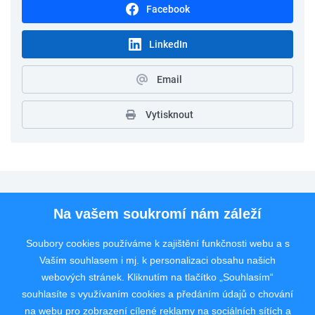
Facebook
LinkedIn
Email
Vytisknout
Pro uchazeče
Na vašem soukromí nám záleží
Pro zaměstnavatele
Soubory cookies používáme k zajištění funkčnosti webu a s
Vaším souhlasem i mj. k personalizaci obsahu našich
Rychlý kontakt
webových stránek. Kliknutím na tlačítko „Souhlasím“
souhlasíte s využívaním cookies a předáním údajů o chování
na webu pro zobrazení cílené reklamy na sociálních sítích a